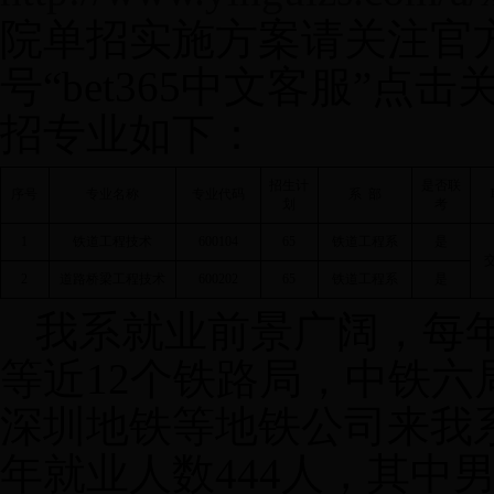
院单招实施方案请关注官
号“bet365中文客服”点
招专业如下：
招生计
是否联
序号
专业名称
专业代码
系
部
划
考
1
铁道工程技术
600104
65
铁道工程系
是
2
道路桥梁工程技术
600202
65
铁道工程系
是
我系就业前景广阔，每
等近12个铁路局，中铁六
深圳地铁等地铁公司来我
年就业人数444人，其中男